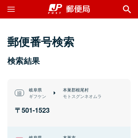
郵便番号検索
検索結果
岐阜県
本巣郡根尾村
ギフケン
モトスグンネオムラ
501-1523
岐阜県
本巣市