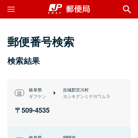
郵便番号検索
検索結果
岐阜県
吉城郡宮川村
ギフケン
ヨシキグンミヤガワムラ
509-4535
岐阜県
飛騨市