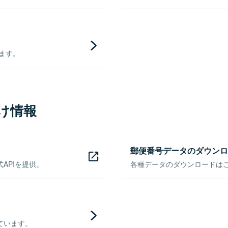
きます。
け情報
郵便番号データのダウンロ
APIを提供。
各種データのダウンロードはこち
ています。