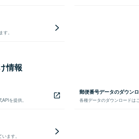
きます。
け情報
郵便番号データのダウンロ
APIを提供。
各種データのダウンロードはこち
ています。