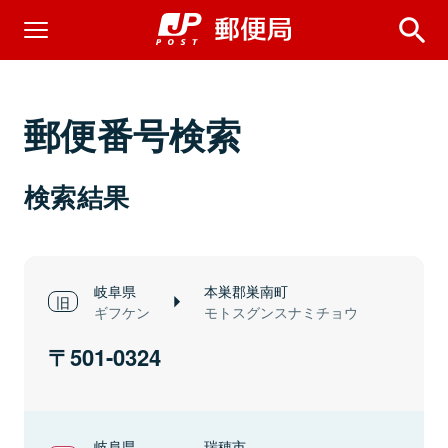
郵便番号検索
検索結果
岐阜県
本巣郡巣南町
ギフケン
モトスグンスナミチョウ
501-0324
岐阜県
瑞穂市