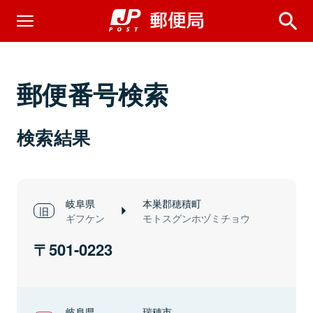
郵便番号検索
検索結果
岐阜県
本巣郡穂積町
ギフケン
モトスグンホヅミチョウ
501-0223
岐阜県
瑞穂市