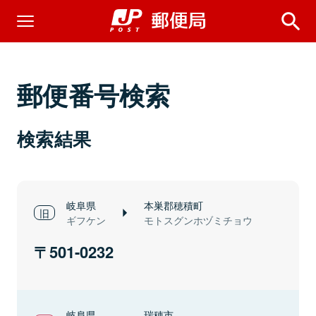
郵便番号検索
検索結果
岐阜県
本巣郡穂積町
ギフケン
モトスグンホヅミチョウ
501-0232
岐阜県
瑞穂市