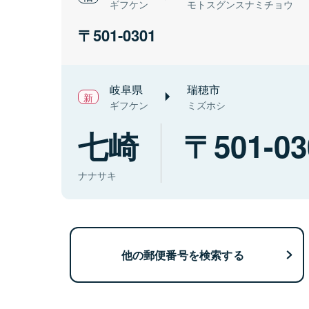
ギフケン
モトスグンスナミチョウ
501-0301
岐阜県
瑞穂市
ギフケン
ミズホシ
七崎
501-03
ナナサキ
他の郵便番号を検索する