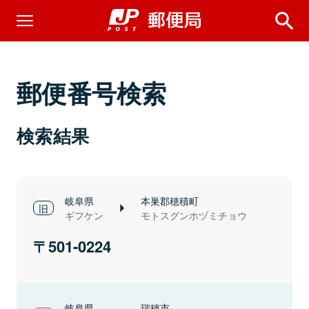
郵便番号検索
検索結果
岐阜県
本巣郡穂積町
ギフケン
モトスグンホヅミチョウ
501-0224
岐阜県
瑞穂市