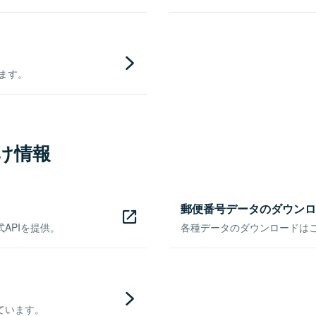
きます。
け情報
郵便番号データのダウンロ
APIを提供。
各種データのダウンロードはこち
ています。