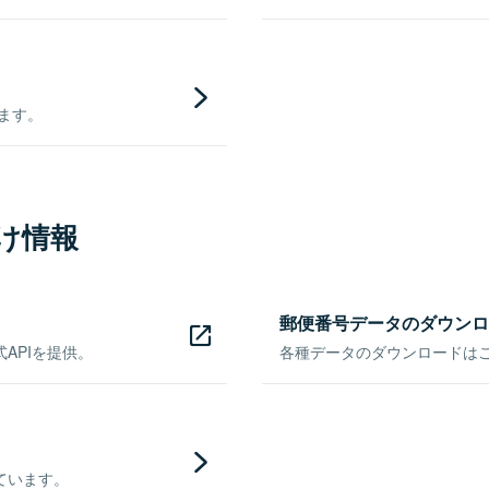
きます。
け情報
郵便番号データのダウンロ
APIを提供。
各種データのダウンロードはこち
ています。