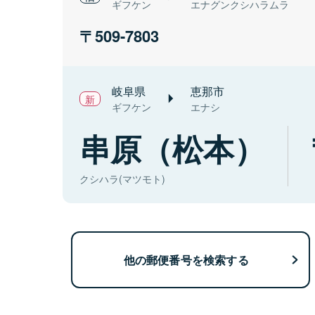
ギフケン
エナグンクシハラムラ
509-7803
岐阜県
恵那市
ギフケン
エナシ
串原（松本）
クシハラ(マツモト)
他の郵便番号を検索する