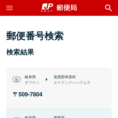
郵便番号検索
検索結果
岐阜県
恵那郡串原村
ギフケン
エナグンクシハラムラ
509-7804
岐阜県
恵那市