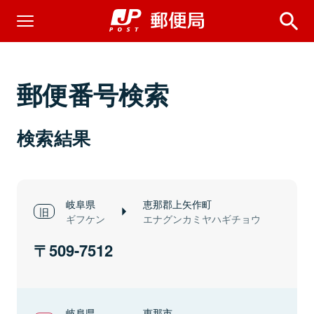
郵便番号検索
検索結果
岐阜県
恵那郡上矢作町
ギフケン
エナグンカミヤハギチョウ
509-7512
岐阜県
恵那市