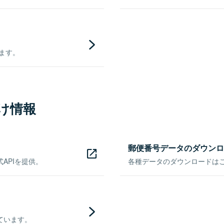
きます。
け情報
郵便番号データのダウンロ
APIを提供。
各種データのダウンロードはこち
ています。