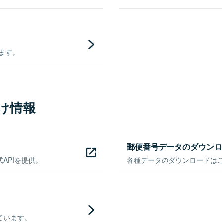
きます。
け情報
郵便番号データのダウンロ
APIを提供。
各種データのダウンロードはこち
ています。