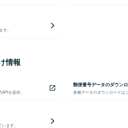
きます。
け情報
郵便番号データのダウンロ
APIを提供。
各種データのダウンロードはこち
ています。