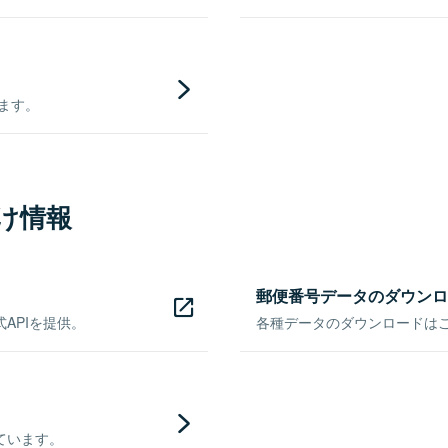
きます。
け情報
郵便番号データのダウンロ
APIを提供。
各種データのダウンロードはこち
ています。