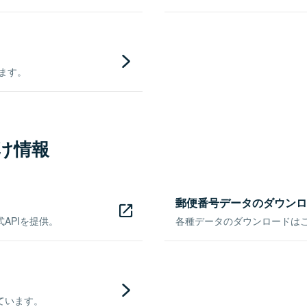
きます。
け情報
郵便番号データのダウンロ
APIを提供。
各種データのダウンロードはこち
ています。