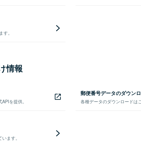
きます。
け情報
郵便番号データのダウンロ
APIを提供。
各種データのダウンロードはこち
ています。