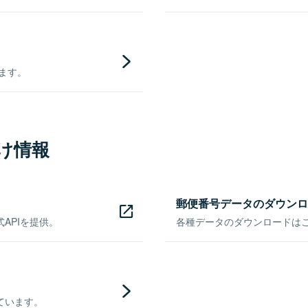
きます。
け情報
郵便番号データのダウンロ
APIを提供。
各種データのダウンロードはこち
ています。