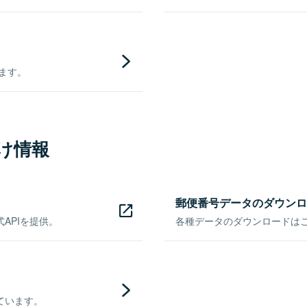
きます。
け情報
郵便番号データのダウンロ
APIを提供。
各種データのダウンロードはこち
ています。