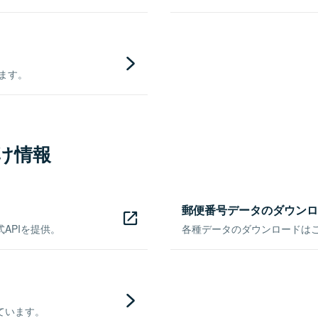
きます。
け情報
郵便番号データのダウンロ
APIを提供。
各種データのダウンロードはこち
ています。