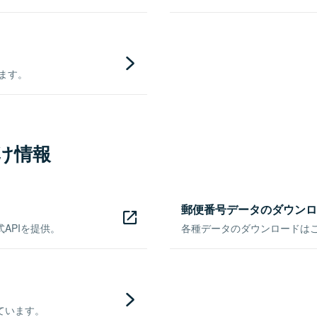
きます。
け情報
郵便番号データのダウンロ
APIを提供。
各種データのダウンロードはこち
ています。