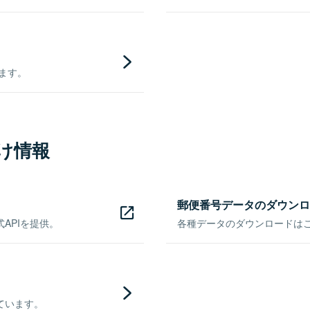
きます。
け情報
郵便番号データのダウンロ
APIを提供。
各種データのダウンロードはこち
ています。