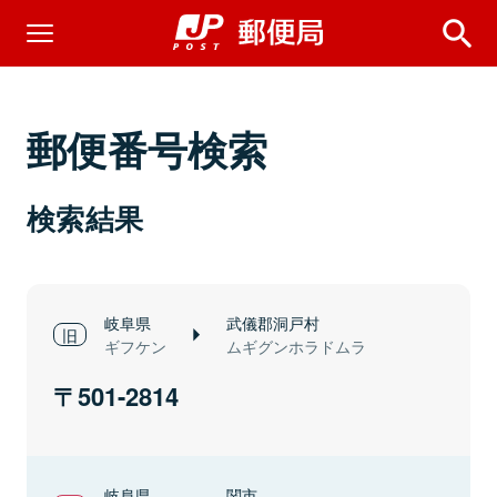
郵便番号検索
検索結果
岐阜県
武儀郡洞戸村
ギフケン
ムギグンホラドムラ
501-2814
岐阜県
関市