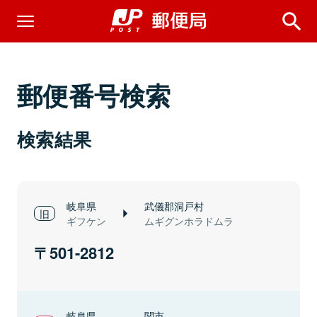
郵便番号検索
検索結果
岐阜県
武儀郡洞戸村
ギフケン
ムギグンホラドムラ
501-2812
岐阜県
関市