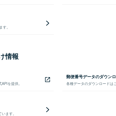
きます。
け情報
郵便番号データのダウンロ
APIを提供。
各種データのダウンロードはこち
ています。