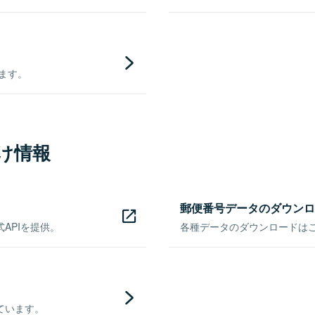
きます。
け情報
郵便番号データのダウンロ
APIを提供。
各種データのダウンロードはこち
ています。