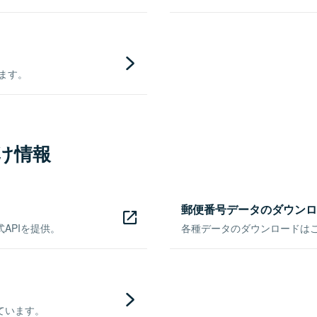
きます。
け情報
郵便番号データのダウンロ
APIを提供。
各種データのダウンロードはこち
ています。