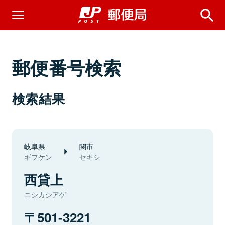
郵便番号検索
検索結果
岐阜県
関市
ギフケン
セキシ
西貸上
ニシカシアゲ
501-3221