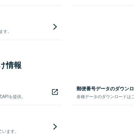
きます。
け情報
郵便番号データのダウンロ
APIを提供。
各種データのダウンロードはこち
ています。