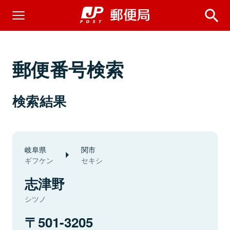
郵便番号検索
検索結果
岐阜県
関市
ギフケン
セキシ
志津野
シツノ
501-3205