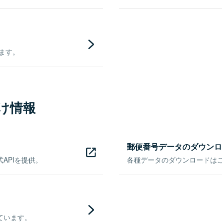
きます。
け情報
郵便番号データのダウンロ
APIを提供。
各種データのダウンロードはこち
ています。