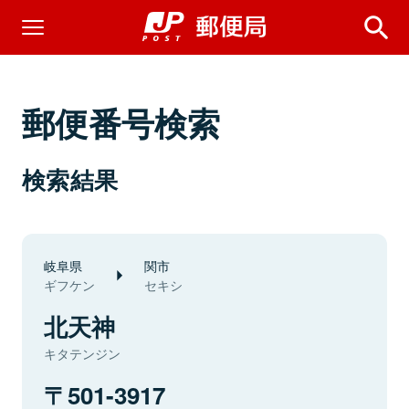
郵便番号検索
検索結果
岐阜県
関市
ギフケン
セキシ
北天神
キタテンジン
501-3917