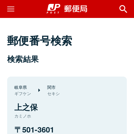
郵便番号検索
検索結果
岐阜県
関市
ギフケン
セキシ
上之保
カミノホ
501-3601