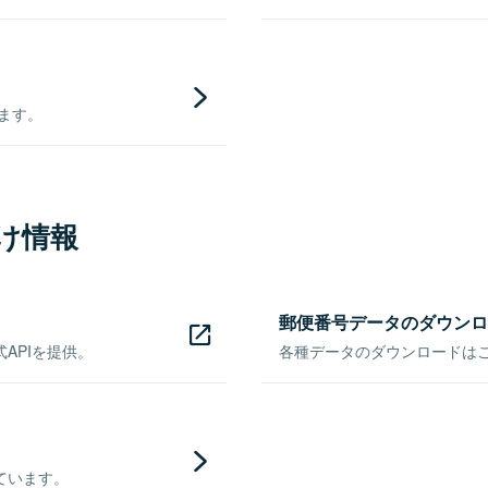
きます。
け情報
郵便番号データのダウンロ
APIを提供。
各種データのダウンロードはこち
ています。