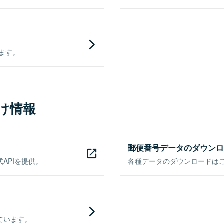
きます。
け情報
郵便番号データのダウンロ
APIを提供。
各種データのダウンロードはこち
ています。