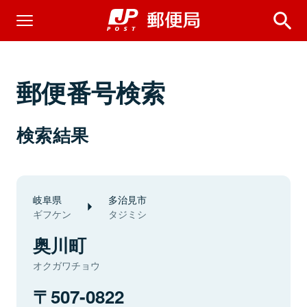
郵便番号検索
検索結果
岐阜県
多治見市
ギフケン
タジミシ
奥川町
オクガワチョウ
507-0822