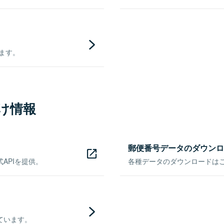
きます。
け情報
郵便番号データのダウンロ
APIを提供。
各種データのダウンロードはこち
ています。