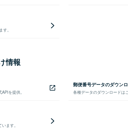
きます。
け情報
郵便番号データのダウンロ
APIを提供。
各種データのダウンロードはこち
ています。