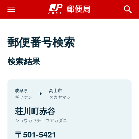
郵便番号検索
検索結果
岐阜県
高山市
ギフケン
タカヤマシ
荘川町赤谷
ショウカワチョウアカダニ
501-5421