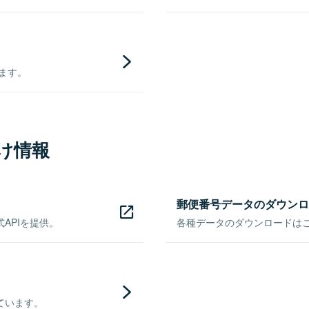
きます。
け情報
郵便番号データのダウンロ
APIを提供。
各種データのダウンロードはこち
ています。