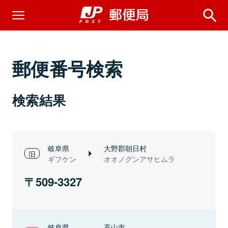
郵便番号検索
検索結果
岐阜県
大野郡朝日村
ギフケン
オオノグンアサヒムラ
509-3327
岐阜県
高山市