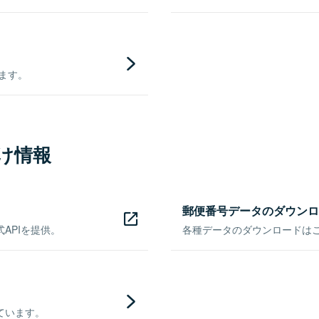
きます。
け情報
郵便番号データのダウンロ
APIを提供。
各種データのダウンロードはこち
ています。