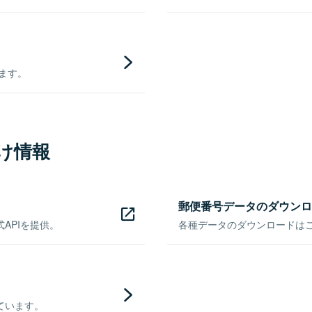
きます。
け情報
郵便番号データのダウンロ
APIを提供。
各種データのダウンロードはこち
ています。