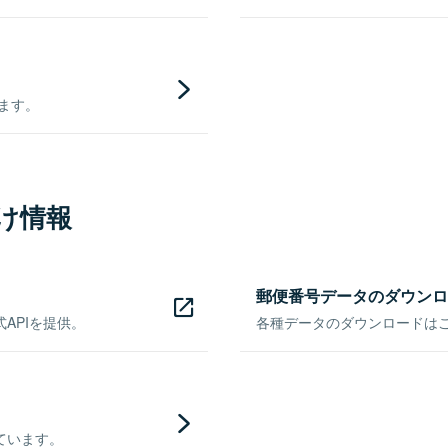
きます。
け情報
郵便番号データのダウンロ
APIを提供。
各種データのダウンロードはこち
ています。