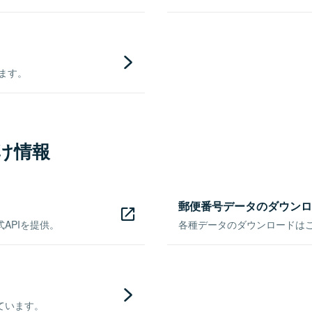
きます。
け情報
郵便番号データのダウンロ
APIを提供。
各種データのダウンロードはこち
ています。