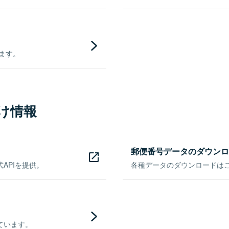
きます。
け情報
郵便番号データのダウンロ
APIを提供。
各種データのダウンロードはこち
ています。