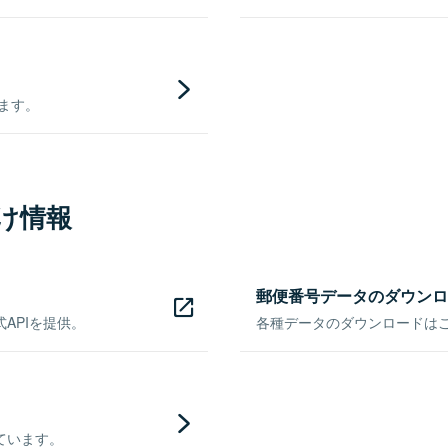
きます。
け情報
郵便番号データのダウンロ
APIを提供。
各種データのダウンロードはこち
ています。